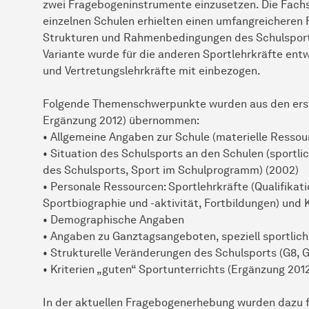
zwei Fragebogeninstrumente einzusetzen. Die Fach
einzelnen Schulen erhielten einen umfangreicheren 
Strukturen und Rahmenbedingungen des Schulsports 
Variante wurde für die anderen Sportlehrkräfte ent
und Vertretungslehrkräfte mit einbezogen.
Folgende Themenschwerpunkte wurden aus den ers
Ergänzung 2012) übernommen:
• Allgemeine Angaben zur Schule (materielle Ressou
• Situation des Schulsports an den Schulen (sportli
des Schulsports, Sport im Schulprogramm) (2002)
• Personale Ressourcen: Sportlehrkräfte (Qualifikat
Sportbiographie und -aktivität, Fortbildungen) und
• Demographische Angaben
• Angaben zu Ganztagsangeboten, speziell sportlic
• Strukturelle Veränderungen des Schulsports (G8, 
• Kriterien „guten“ Sportunterrichts (Ergänzung 201
In der aktuellen Fragebogenerhebung wurden dazu