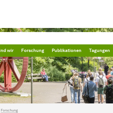
ind wir
Forschung
Publikationen
Tagungen
ind hier:
artseite
Forschung